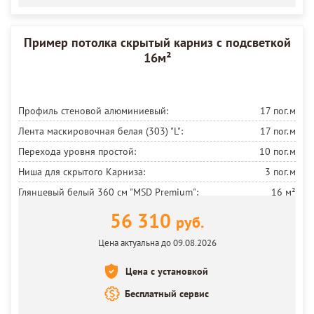
Пример потолка скрытый карниз с подсветкой
16м²
Профиль стеновой алюминиевый:
17 пог.м
Лента маскировочная белая (303) "L":
17 пог.м
Перехода уровня простой:
10 пог.м
Ниша для скрытого Карниза:
3 пог.м
Глянцевый белый 360 см
"MSD Premium":
16 м²
Установка люстры без сборки:
1 шт.
56 310
руб.
Установка круглых светильников:
4 шт.
Цена актуальна до 09.08.2026
Карниз Legrand белый 3м трехполосный:
1 шт.
Цена с установкой
Бесплатный сервис