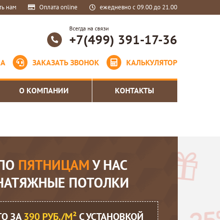
ть нам
Оплата online
ежедневно с 09.00 до 21.00
Всегда на связи
+7(499) 391-17-36
КА
ЗАКАЗАТЬ ЗВОНОК
КАЛЬКУЛЯТОР
О КОМПАНИИ
КОНТАКТЫ
ПО
ПЯТНИЦАМ
У НАС
НАТЯЖНЫЕ ПОТОЛКИ
ГО ЗА
390 РУБ./М²
С УСТАНОВКОЙ