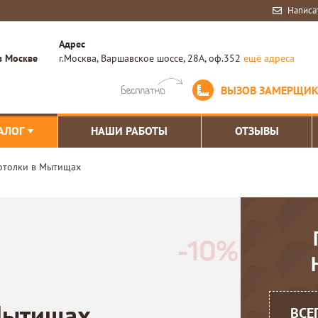
Написа
Адрес
в Москве
г.Москва, Варшавское шоссе, 28А, оф.352
ещё адреса
ВЫЗОВ ЗАМЕРЩИ
АЛОГ
НАШИ РАБОТЫ
ОТЗЫВЫ
отолки в Мытищах
Мытищах
ВСЕ