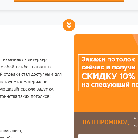
т изюминку в интерьер
 не обойтись без натяжных
ой отделки стал доступным для
пользуемых материалов
ую дизайнерскую задумку.
оинства таких потолков:
Ч
ВАШ ПРОМОКОД
м
ровисанию;
укций;