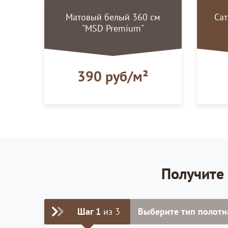
Матовый белый 360 см
Са
"MSD Premium"
390 руб/м²
Получите 
Шаг 1
из 3
Выберите тип полотн